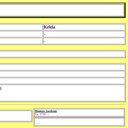
Kelda
-
-
g
Magnus Jacobsen
Ca. 1710 - -
- - -