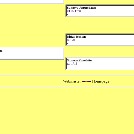
Sunneva Jespersdatter
04.06.1748
-
Niclas Joensen
ca.1708
-
er
Sunneva Olesdatter
ca. 1715
-
Webmaster
--------
Homepage