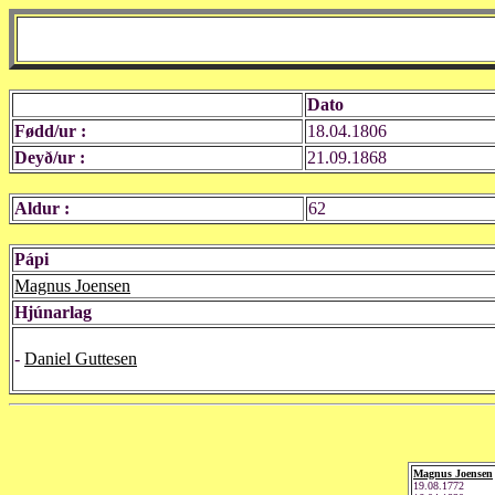
Dato
Fødd/ur :
18.04.1806
Deyð/ur :
21.09.1868
Aldur :
62
Pápi
Magnus Joensen
Hjúnarlag
-
Daniel Guttesen
Magnus Joensen
19.08.1772