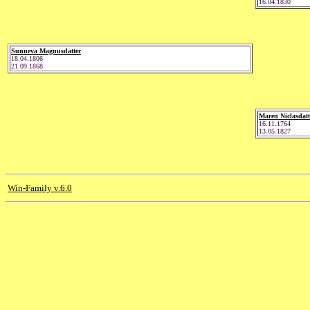
16.04.1830
Sunneva Magnusdatter
18.04.1806
21.09.1868
Maren Niclasdatt
16.11.1764
13.05.1827
Win-Family v.6.0