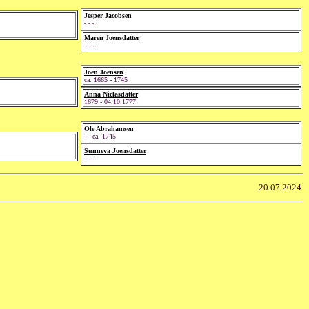
Jesper Jacobsen
- - -
Maren Joensdatter
- - -
Joen Joensen
ca. 1665 - 1745
Anna Niclasdatter
1679 - 04.10.1777
Ole Abrahamsen
- - ca. 1745
Sunneva Joensdatter
- - -
20.07.2024