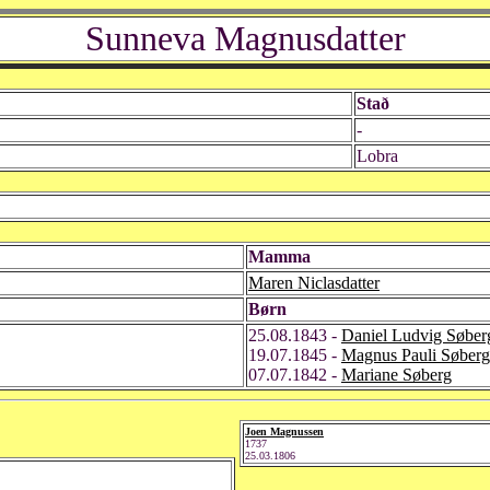
Sunneva Magnusdatter
Stað
-
Lobra
Mamma
Maren Niclasdatter
Børn
25.08.1843 -
Daniel Ludvig Søber
19.07.1845 -
Magnus Pauli Søberg
07.07.1842 -
Mariane Søberg
Joen Magnussen
1737
25.03.1806