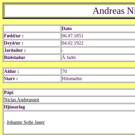
Andreas Ni
Dato
Fødd/ur :
06.07.1851
Deyð/ur :
04.02.1922
Jarðaður :
-
Búðstaður
Á Jaðri
Aldur :
70
Starv :
Húsmaður
Pápi
Niclas Andreassen
Hjúnarlag
-
Johanne Sofie Jager