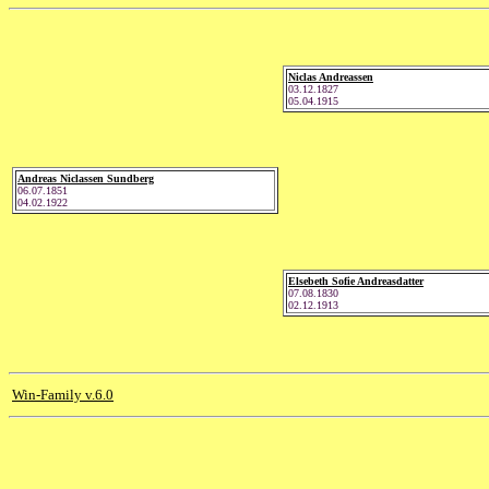
Niclas Andreassen
03.12.1827
05.04.1915
Andreas Niclassen Sundberg
06.07.1851
04.02.1922
Elsebeth Sofie Andreasdatter
07.08.1830
02.12.1913
Win-Family v.6.0