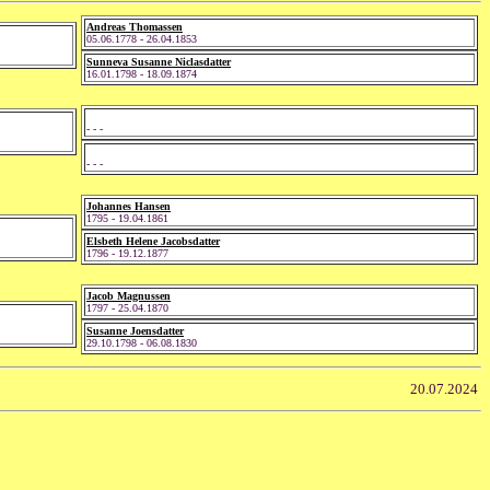
Andreas Thomassen
05.06.1778 - 26.04.1853
Sunneva Susanne Niclasdatter
16.01.1798 - 18.09.1874
- - -
- - -
Johannes Hansen
1795 - 19.04.1861
Elsbeth Helene Jacobsdatter
1796 - 19.12.1877
Jacob Magnussen
1797 - 25.04.1870
Susanne Joensdatter
29.10.1798 - 06.08.1830
20.07.2024