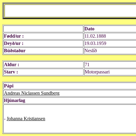
Dato
Fødd/ur :
11.02.1888
Deyð/ur :
19.03.1959
Búðstaður
Neslíð
Aldur :
71
Starv :
Motorpassari
Pápi
Andreas Niclassen Sundberg
Hjúnarlag
-
Johanna Kristiansen