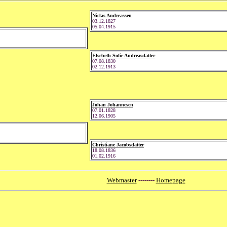
Niclas Andreassen
03.12.1827
05.04.1915
Elsebeth Sofie Andreasdatter
07.08.1830
02.12.1913
Johan Johannesen
07.01.1828
12.06.1905
Christiane Jacobsdatter
18.08.1836
01.02.1916
Webmaster
--------
Homepage