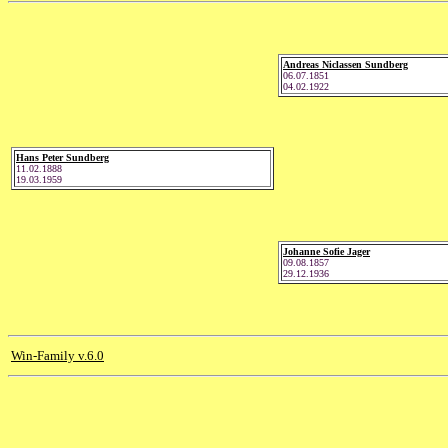
Andreas Niclassen Sundberg
06.07.1851
04.02.1922
Hans Peter Sundberg
11.02.1888
19.03.1959
Johanne Sofie Jager
09.08.1857
29.12.1936
Win-Family v.6.0