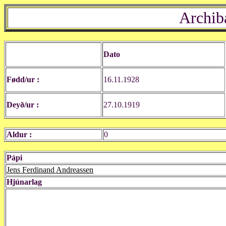
Archib
Dato
Fødd/ur :
16.11.1928
Deyð/ur :
27.10.1919
Aldur :
0
Pápi
Jens Ferdinand Andreassen
Hjúnarlag