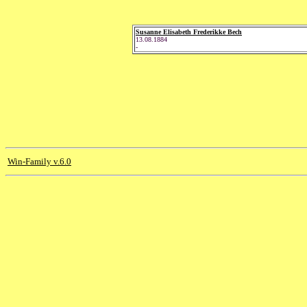
Susanne Elisabeth Frederikke Bech
13.08.1884
-
Win-Family v.6.0