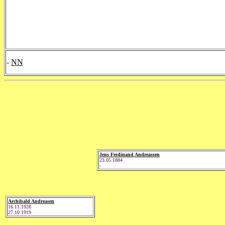
-
NN
Jens Ferdinand Andreassen
23.05.1884
-
Archibald Andreasen
16.11.1928
27.10.1919