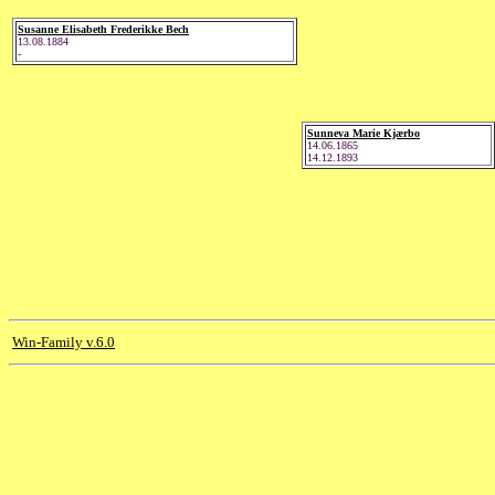
Susanne Elisabeth Frederikke Bech
13.08.1884
-
Sunneva Marie Kjærbo
14.06.1865
14.12.1893
Win-Family v.6.0