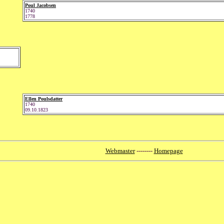
Poul Jacobsen
1740
1778
Ellen Poulsdatter
1740
09.10.1823
Webmaster
--------
Homepage