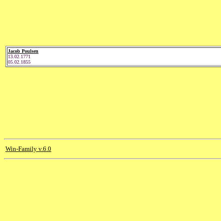
Jacob Poulsen
13.02.1771
05.02.1855
Win-Family v.6.0