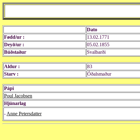
Dato
Fødd/ur :
13.02.1771
Deyð/ur :
05.02.1855
Búðstaður
Svalbarði
Aldur :
83
Starv :
Óðalsmaður
Pápi
Poul Jacobsen
Hjúnarlag
-
Anne Petersdatter