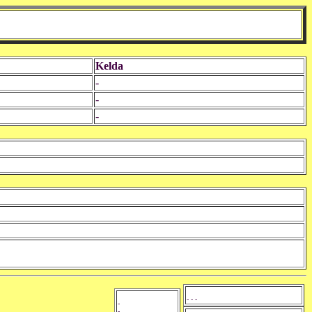
Kelda
-
-
-
- - -
-
-