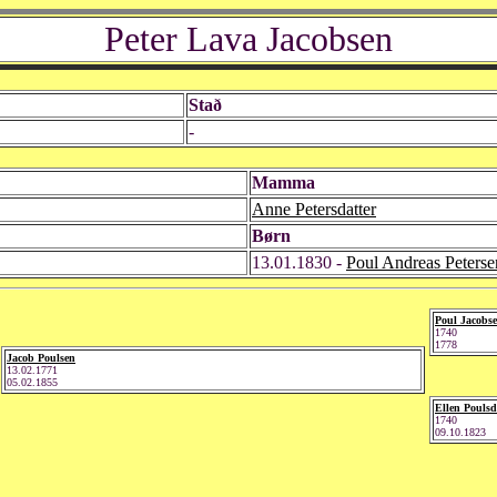
Peter Lava Jacobsen
Stað
-
Mamma
Anne Petersdatter
Børn
13.01.1830 -
Poul Andreas Peterse
Poul Jacobs
1740
1778
Jacob Poulsen
13.02.1771
05.02.1855
Ellen Poulsd
1740
09.10.1823