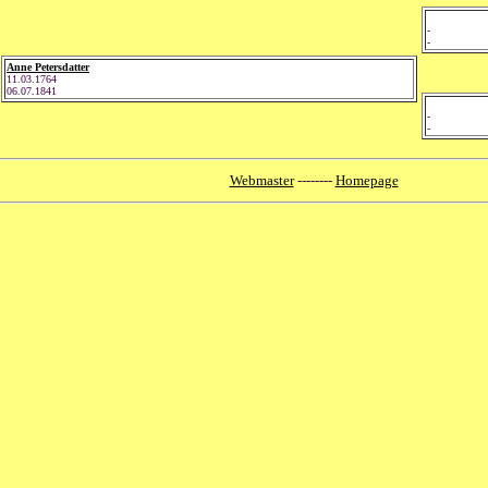
-
-
Anne Petersdatter
11.03.1764
06.07.1841
-
-
Webmaster
--------
Homepage