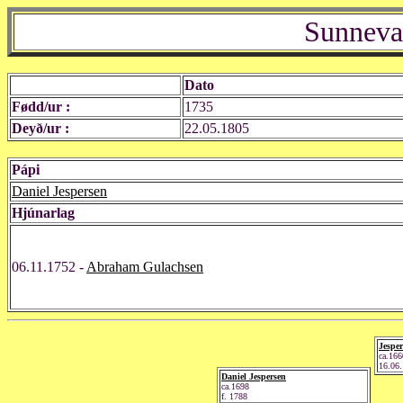
Sunneva
Dato
Fødd/ur :
1735
Deyð/ur :
22.05.1805
Pápi
Daniel Jespersen
Hjúnarlag
06.11.1752 -
Abraham Gulachsen
Jesper
ca.166
16.06
Daniel Jespersen
ca.1698
f. 1788