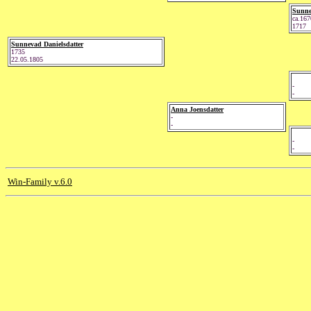
Sunne
ca.167
1717
Sunnevad Danielsdatter
1735
22.05.1805
-
-
Anna Joensdatter
-
-
-
-
Win-Family v.6.0