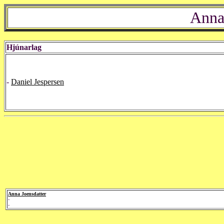
Anna
Hjúnarlag
-
Daniel Jespersen
Anna Joensdatter
-
-