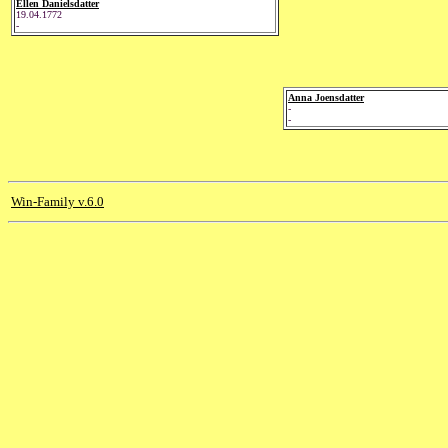
Ellen Danielsdatter
19.04.1772
-
Anna Joensdatter
-
-
Win-Family v.6.0