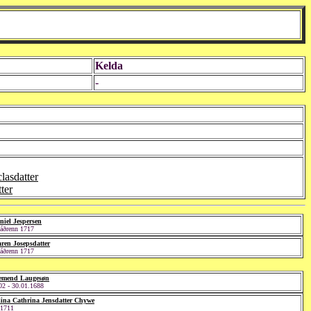
Kelda
-
lasdatter
ter
niel Jespersen
- áðrenn 1717
ren Josepsdatter
- áðrenn 1717
emend Laugesøn
02 - 30.01.1688
lina Cathrina Jensdatter Chywe
 1711