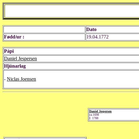
Dato
Fødd/ur :
19.04.1772
Pápi
Daniel Jespersen
Hjúnarlag
-
Niclas Joensen
Daniel Jespersen
ca.1698
f. 1788