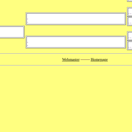
- - 
-
-
- - 
- - 
-
-
- - 
Webmaster
--------
Homepage