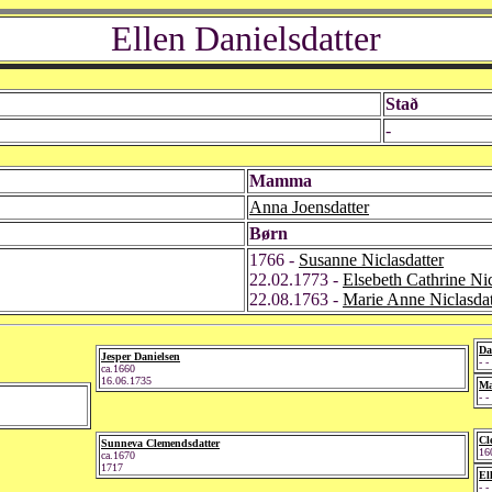
Ellen Danielsdatter
Stað
-
Mamma
Anna Joensdatter
Børn
1766 -
Susanne Niclasdatter
22.02.1773 -
Elsebeth Cathrine Nic
22.08.1763 -
Marie Anne Niclasdat
Da
Jesper Danielsen
- 
ca.1660
16.06.1735
Ma
- 
Cl
Sunneva Clemendsdatter
16
ca.1670
1717
El
- -