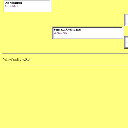
Ole Michelsen
23.12.1824
-
-
-
Sunneva Jacobsdatter
05.09.1795
-
-
-
Win-Family v.6.0