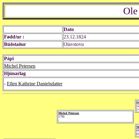
Ole
Dato
Fødd/ur :
23.12.1824
Búðstaður
Olavstovu
Pápi
Michel Petersen
Hjúnarlag
-
Ellen Kathrine Danielsdatter
P
c
2
Michel Petersen
1786
-
M
0
0