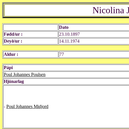
Nicolina 
Dato
Fødd/ur :
23.10.1897
Deyð/ur :
14.11.1974
Aldur :
77
Pápi
Poul Johannes Poulsen
Hjúnarlag
-
Poul Johannes Midjord