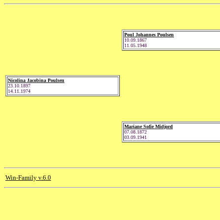
Poul Johannes Poulsen
10.09.1867
11.05.1948
Nicolina Jacobina Poulsen
23.10.1897
14.11.1974
Mariane Sofie Midjord
07.08.1872
03.09.1941
Win-Family v.6.0