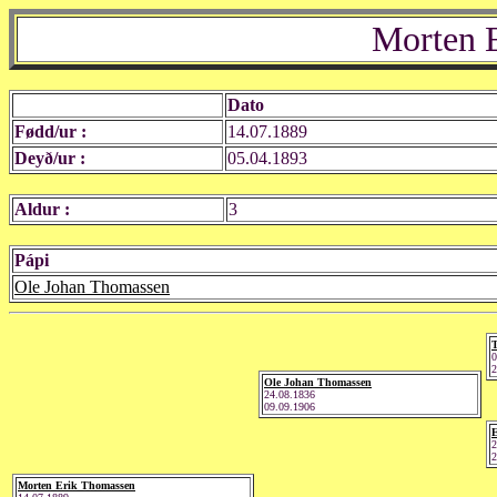
Morten 
Dato
Fødd/ur :
14.07.1889
Deyð/ur :
05.04.1893
Aldur :
3
Pápi
Ole Johan Thomassen
0
2
Ole Johan Thomassen
24.08.1836
09.09.1906
E
2
2
Morten Erik Thomassen