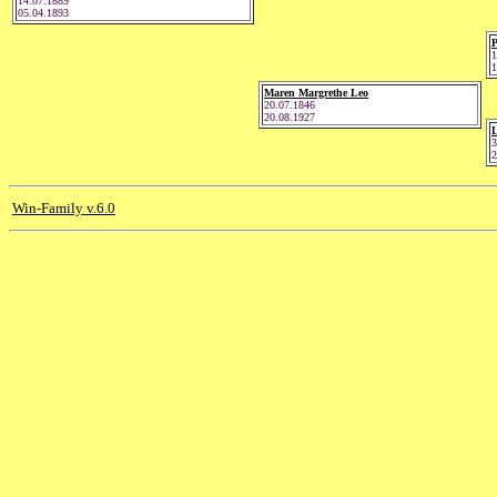
14.07.1889
05.04.1893
P
1
1
Maren Margrethe Leo
20.07.1846
20.08.1927
L
3
2
Win-Family v.6.0