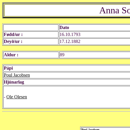
Anna So
Dato
Fødd/ur :
16.10.1793
Deyð/ur :
17.12.1882
Aldur :
89
Pápi
Poul Jacobsen
Hjúnarlag
-
Ole Olesen
Poul Jacobsen