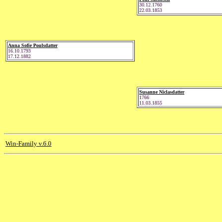
30.12.1760
22.03.1853
Anna Sofie Poulsdatter
16.10.1793
17.12.1882
Susanne Niclasdatter
1766
11.03.1855
Win-Family v.6.0